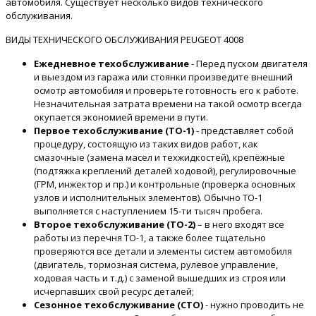
автомобиля. Существует несколько видов технического
обслуживания.
ВИДЫ ТЕХНИЧЕСКОГО ОБСЛУЖИВАНИЯ PEUGEOT 4008
Ежедневное техобслуживание
- Перед пуском двигателя
и выездом из гаража или стоянки произведите внешний
осмотр автомобиля и проверьте готовность его к работе.
Незначительная затрата времени на такой осмотр всегда
окупается экономией времени в пути.
Первое техобслуживание (ТО-1)
- представляет собой
процедуру, состоящую из таких видов работ, как
смазочные (замена масел и техжидкостей), крепёжные
(подтяжка креплений деталей ходовой), регулировочные
(ГРМ, инжектор и пр.) и контрольные (проверка основных
узлов и исполнительных элементов). Обычно ТО-1
выполняется с наступлением 15-ти тысяч пробега.
Второе техобслуживание (ТО-2)
– в него входят все
работы из перечня ТО-1, а также более тщательно
проверяются все детали и элементы систем автомобиля
(двигатель, тормозная система, рулевое управление,
ходовая часть и т.д.) с заменой вышедших из строя или
исчерпавших свой ресурс деталей;
Сезонное техобслуживание (СТО)
- нужно проводить не