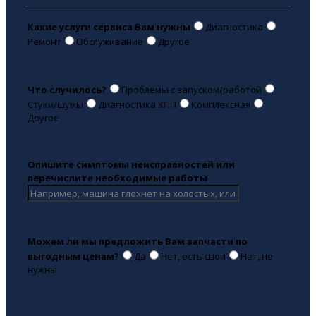
Какие услуги сервиса Вам нужны
Диагностика
Ремонт
Обслуживание
Другое
Что случилось?
Проблемы с запуском/работой
Стуки/шумы
Диагностика КПП
Комплексная
Другое
Опишите симптомы неисправностей или
перечислите необходимые работы
Можем ли мы предложить Вам запчасти по
выгодным ценам?
Да
Нет, есть свои
Нет, не
нужны