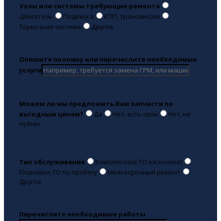
Узлы или системы требующие ремонта
Двигатель
Подвеска
КПП, трансмиссия
Тормозная система
Другое
Опишите поломку или перечислите необходимые
услуги
Можем ли мы предложить Вам запчасти по
выгодным ценам?
Да
Нет, есть свои
Нет, не
нужны
Тип обслуживания
Комплексное ТО (сезонное)
Плановое ТО по пробегу
Мелкосрочный ремонт
Другое
Перечислите необходимые работы