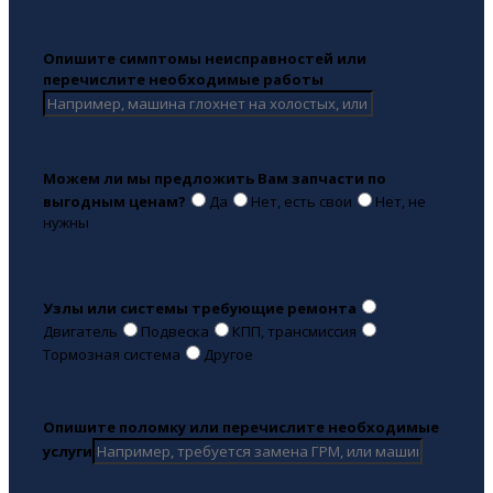
Опишите симптомы неисправностей или
перечислите необходимые работы
Можем ли мы предложить Вам запчасти по
выгодным ценам?
Да
Нет, есть свои
Нет, не
нужны
Узлы или системы требующие ремонта
Двигатель
Подвеска
КПП, трансмиссия
Тормозная система
Другое
Опишите поломку или перечислите необходимые
услуги