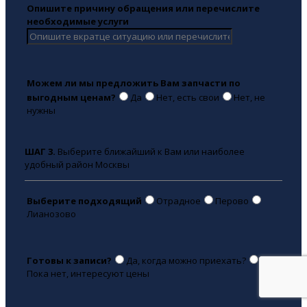
Опишите причину обращения или перечислите
необходимые услуги
Можем ли мы предложить Вам запчасти по
выгодным ценам?
Да
Нет, есть свои
Нет, не
нужны
ШАГ 3.
Выберите ближайший к Вам или наиболее
удобный район Москвы
Выберите подходящий
Отрадное
Перово
Лианозово
Готовы к записи?
Да, когда можно приехать?
Пока нет, интересуют цены