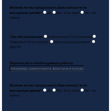
Можем ли мы предложить Вам запчасти по
выгодным ценам?
Да
Нет, есть свои
Нет, не
нужны
Тип обслуживания
Комплексное ТО (сезонное)
Плановое ТО по пробегу
Мелкосрочный ремонт
Другое
Перечислите необходимые работы
Можем ли мы предложить Вам запчасти по
выгодным ценам?
Да
Нет, есть свои
Нет, не
нужны