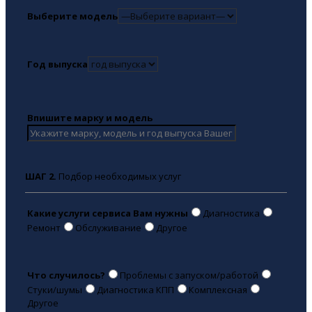
Выберите модель
Год выпуска
Впишите марку и модель
ШАГ 2.
Подбор необходимых услуг
Какие услуги сервиса Вам нужны
Диагностика
Ремонт
Обслуживание
Другое
Что случилось?
Проблемы с запуском/работой
Стуки/шумы
Диагностика КПП
Комплексная
Другое