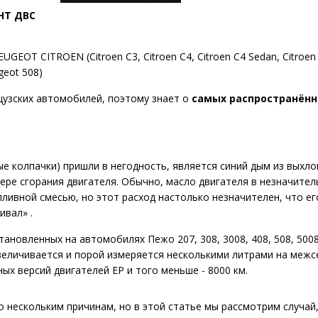
НТ ДВС
OT CITROEN (Citroen C3, Citroen C4, Citroen C4 Sedan, Citroen C
geot 508)
узских автомобилей, поэтому знает о
самых распространённ
ые колпачки) пришли в негодность, является синий дым из выхл
ере сгорания двигателя. Обычно, масло двигателя в незначител
пливной смесью, но этот расход настолько незначителен, что е
ивал» .
ановленных на автомобилях Пежо 207, 308, 3008, 408, 508, 5008
сла увеличивается и порой измеряется несколькими литрами на ме
ых версий двигателей EP и того меньше - 8000 км.
 нескольким причинам, но в этой статье мы рассмотрим случай