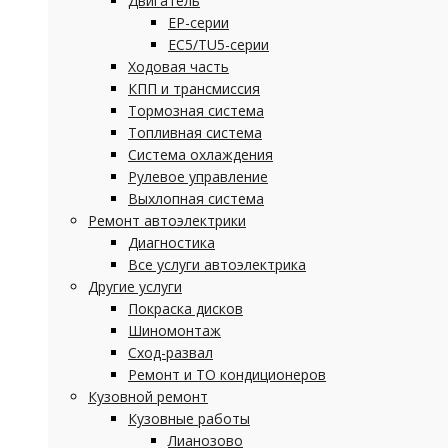
Двигатель
EP-серии
EC5/TU5-серии
Ходовая часть
КПП и трансмиссия
Тормозная система
Топливная система
Система охлаждения
Рулевое управление
Выхлопная система
Ремонт автоэлектрики
Диагностика
Все услуги автоэлектрика
Другие услуги
Покраска дисков
Шиномонтаж
Сход-развал
Ремонт и ТО кондиционеров
Кузовной ремонт
Кузовные работы
Лианозово