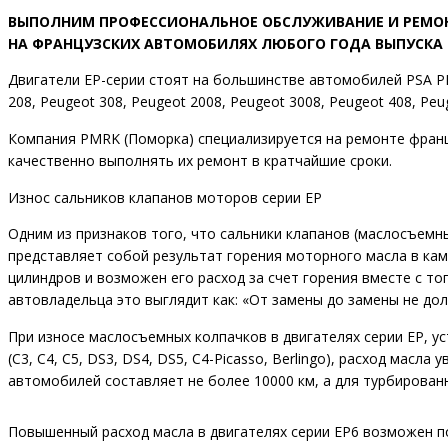
ВЫПОЛНИМ ПРОФЕССИОНАЛЬНОЕ ОБСЛУЖИВАНИЕ И РЕМО
НА ФРАНЦУЗСКИХ АВТОМОБИЛЯХ ЛЮБОГО ГОДА ВЫПУСКА
Двигатели EP-серии стоят на большинстве автомобилей PSA PEUGE
208, Peugeot 308, Peugeot 2008, Peugeot 3008, Peugeot 408, Peu
Компания PMRK (Поморка) специализируется на ремонте франц
качественно выполнять их ремонт в кратчайшие сроки.
Износ сальников клапанов моторов серии EP
Одним из признаков того, что сальники клапанов (маслосъемн
представляет собой результат горения моторного масла в кам
цилиндров и возможен его расход за счет горения вместе с то
автовладельца это выглядит как: «От замены до замены не дол
При износе маслосъемных колпачков в двигателях серии EP, уст
(С3, С4, С5, DS3, DS4, DS5, С4-Picasso, Berlingo), расход ма
автомобилей составляет не более 10000 км, а для турбированн
Повышенный расход масла в двигателях серии EP6 возможен по