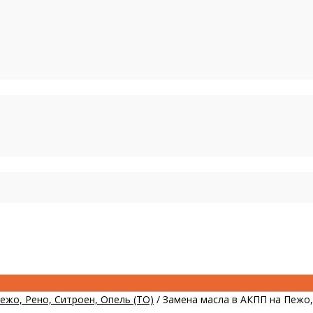
жо, Рено, Ситроен, Опель (ТО)
/
Замена масла в АКПП на Пежо,