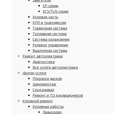
Двигатель
EP-серии
EC5/TU5-серии
Ходовая часть
КПП и трансмиссия
Тормозная система
Топливная система
Система охлаждения
Рулевое управление
Выхлопная система
Ремонт автоэлектрики
Диагностика
Все услуги автоэлектрика
Другие услуги
Покраска дисков
Шиномонтаж
Сход-развал
Ремонт и ТО кондиционеров
Кузовной ремонт
Кузовные работы
Лианозово