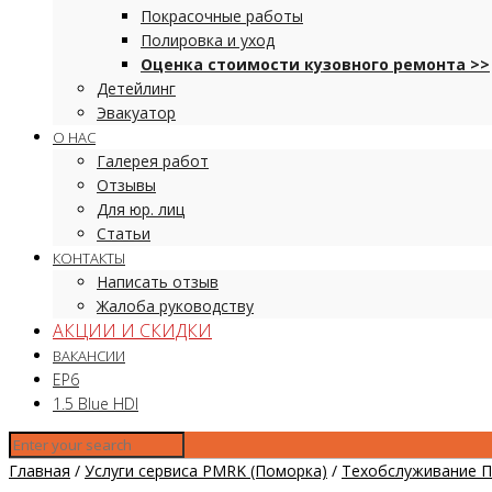
Покрасочные работы
Полировка и уход
Оценка стоимости кузовного ремонта >>
Детейлинг
Эвакуатор
О НАС
Галерея работ
Отзывы
Для юр. лиц
Статьи
КОНТАКТЫ
Написать отзыв
Жалоба руководству
АКЦИИ И СКИДКИ
ВАКАНСИИ
EP6
1.5 Blue HDI
Главная
/
Услуги сервиса PMRK (Поморка)
/
Техобслуживание Пе