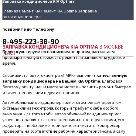
Заправка кондиционера KIA Optima
Главная
Ремонт KIA
Ремонт KIA Optima
Заправка
автокондиционера
позвоните
по телефону
8-495-223-38-90
ЗАПРАВКА КОНДИЦИОНЕРА KIA OPTIMA
В МОСКВЕ
Проконсультируем по возникшим вопросам, рассчитаем
(САО)
предварительную стоимость ремонта и запишем на удобное
время.
Специалисты автотехцентра «ПМРК» выполнят
качественную
заправку кондиционера на Вашем KIA Optima
. Благодаря
богатому опыту, наши мастера могут выполнить ремонт быстрее
и качественнее, чем в других сервисах.
Автомобильный кондиционер является основным агрегатом
системы климат-контроля, который требует к себе особого
внимания. Для того чтобы автомобильный кондиционер мог
успешно справляться с возложенными на него функциями, его
радиаторы необходимо периодически чистить, компрессор –
проверять на соответствие рабочим характеристикам, а саму