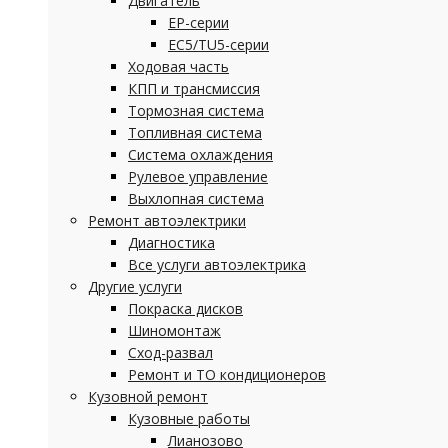
Двигатель
EP-серии
EC5/TU5-серии
Ходовая часть
КПП и трансмиссия
Тормозная система
Топливная система
Система охлаждения
Рулевое управление
Выхлопная система
Ремонт автоэлектрики
Диагностика
Все услуги автоэлектрика
Другие услуги
Покраска дисков
Шиномонтаж
Сход-развал
Ремонт и ТО кондиционеров
Кузовной ремонт
Кузовные работы
Лианозово