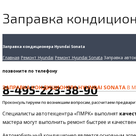
Заправка кондицион
Заправка кондиционера Hyundai Sonata
Главная
Ремонт Hyundai
Ремонт Hyundai Sonata
Заправка авто
позвоните
по телефону
8-495-223-38-90
ЗАПРАВКА КОНДИЦИОНЕРА HYUNDAI SONATA
В М
Проконсультируем по возникшим вопросам, рассчитаем предвари
Специалисты автотехцентра «ПМРК» выполнят
качес
мастера могут выполнить ремонт быстрее и качественн
Автомобильный кондиционер является основным агрега