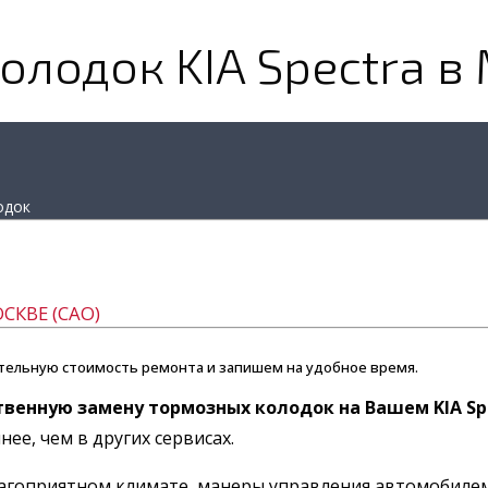
лодок KIA Spectra в
одок
СКВЕ (САО)
тельную стоимость ремонта и запишем на удобное время.
твенную замену тормозных колодок на Вашем KIA Sp
ее, чем в других сервисах.
еблагоприятном климате, манеры управления автомобил