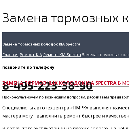
Замена тормозных ко
Замена тормозных колодок KIA Spectra
Главная
Ремонт KIA
Ремонт KIA Spectra
Замена тормозных кол
позвоните
по телефону
8-495-223-38-90
ЗАМЕНА ТОРМОЗНЫХ КОЛОДОК KIA SPECTRA
В МО
Проконсультируем по возникшим вопросам, рассчитаем предвари
Специалисты автотехцентра «ПМРК» выполнят
качес
мастера могут выполнить ремонт быстрее и качественн
В результате эксплуатации на плохих дорогах и в н