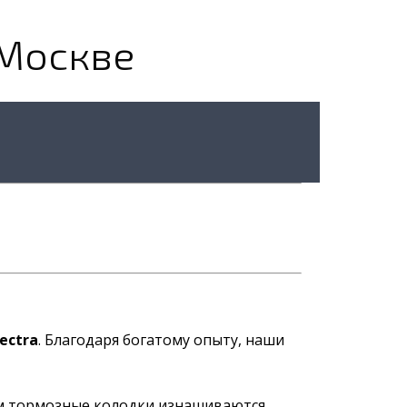
 Москве
ectra
. Благодаря богатому опыту, наши
ем тормозные колодки изнашиваются