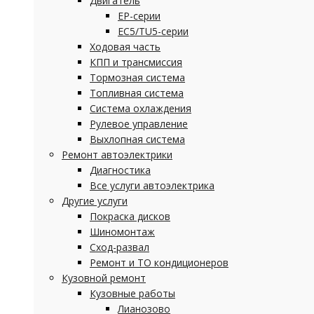
Двигатель
EP-серии
EC5/TU5-серии
Ходовая часть
КПП и трансмиссия
Тормозная система
Топливная система
Система охлаждения
Рулевое управление
Выхлопная система
Ремонт автоэлектрики
Диагностика
Все услуги автоэлектрика
Другие услуги
Покраска дисков
Шиномонтаж
Сход-развал
Ремонт и ТО кондиционеров
Кузовной ремонт
Кузовные работы
Лианозово