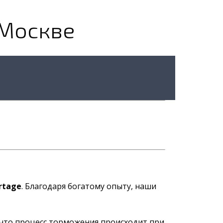
 Москве
rtage
. Благодаря богатому опыту, наши
 что процесс торможения происходит при