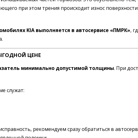
ающего при этом трения происходит износ поверхности
омобилях KIA выполняется в автосервисе «ПМРК»
, 
а.
ЫГОДНОЙ ЦЕНЕ
азатель минимально допустимой толщины
. При дос
е служат:
правность, рекомендуем сразу обратиться в автосерви
ыявленной поломки.