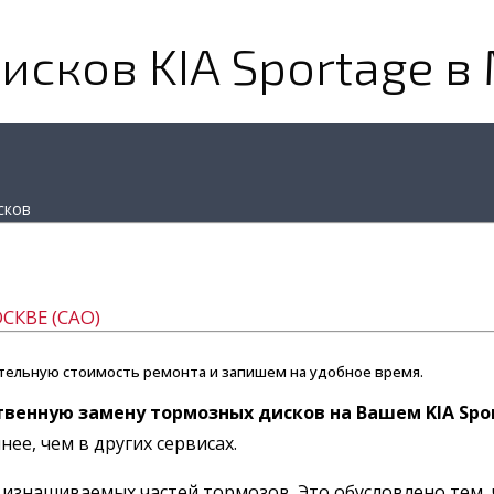
сков KIA Sportage в
сков
СКВЕ (САО)
тельную стоимость ремонта и запишем на удобное время.
твенную замену тормозных дисков на Вашем KIA Spo
ее, чем в других сервисах.
 изнашиваемых частей тормозов. Это обусловлено тем,