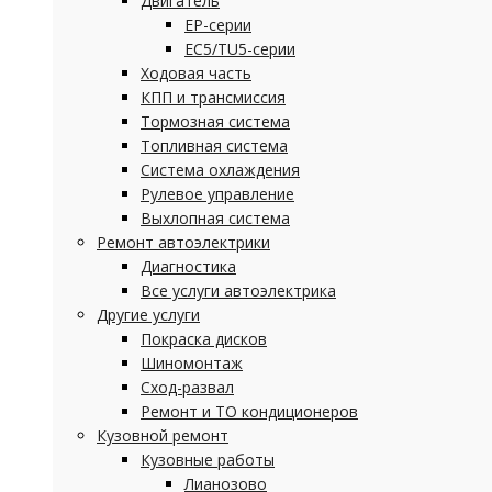
Двигатель
EP-серии
EC5/TU5-серии
Ходовая часть
КПП и трансмиссия
Тормозная система
Топливная система
Система охлаждения
Рулевое управление
Выхлопная система
Ремонт автоэлектрики
Диагностика
Все услуги автоэлектрика
Другие услуги
Покраска дисков
Шиномонтаж
Сход-развал
Ремонт и ТО кондиционеров
Кузовной ремонт
Кузовные работы
Лианозово