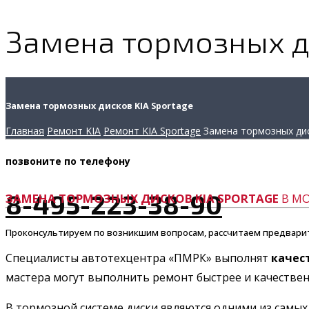
Замена тормозных ди
Замена тормозных дисков KIA Sportage
Главная
Ремонт KIA
Ремонт KIA Sportage
Замена тормозных ди
позвоните
по телефону
8-495-223-38-90
ЗАМЕНА ТОРМОЗНЫХ ДИСКОВ KIA SPORTAGE
В МО
Проконсультируем по возникшим вопросам, рассчитаем предвари
Специалисты автотехцентра «ПМРК» выполнят
качес
мастера могут выполнить ремонт быстрее и качественн
В тормозной системе диски являются одними из самых