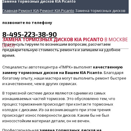
Замена тормозных дисков KIA Picanto
Главная
Ремонт KIA
Ремонт KIA Picanto
Замена тормозных дисков
позвоните
по телефону
8-495-223-38-90
ЗАМЕНА ТОРМОЗНЫХ ДИСКОВ KIA PICANTO
В МОСКВЕ
Проконсультируем по возникшим вопросам, рассчитаем
(САО)
предварительную стоимость ремонта и запишем на удобное
время.
Специалисты автотехцентра «ПМРК» выполнят
качественную
замену тормозных дисков на Вашем KIA Picanto
. Благодаря
богатому опыту, наши мастера могут выполнить ремонт быстрее
и качественнее, чем в других сервисах.
В тормозной системе диски являются одними из самых
изнашиваемых частей тормозов. Это обусловлено тем, что
процесс торможения происходит при контакте тормозных
колодок с дисками. Из-за возникающего при этом трения
происходит износ поверхности дисков. Каким бы не был
износостойким материал детали, он не вечен.
Профессиональная
замена тормозных дисков на