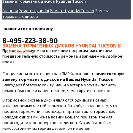
Замена тормозных дисков Hyundai Tucson
Главная
Ремонт Hyundai
Ремонт Hyundai Tucson
Замена
тормозных дисков
позвоните
по телефону
8-495-223-38-90
ЗАМЕНА ТОРМОЗНЫХ ДИСКОВ HYUNDAI TUCSON
В
Проконсультируем по возникшим вопросам, рассчитаем
МОСКВЕ (САО)
предварительную стоимость ремонта и запишем на удобное
время.
Специалисты автотехцентра «ПМРК» выполнят
качественную
замену тормозных дисков на Вашем Hyundai Tucson
.
Благодаря богатому опыту, наши мастера могут выполнить
ремонт быстрее и качественнее, чем в других сервисах.
В тормозной системе диски являются одними из самых
изнашиваемых частей тормозов. Это обусловлено тем, что
процесс торможения происходит при контакте тормозных
колодок с дисками. Из-за возникающего при этом трения
происходит износ поверхности дисков. Каким бы не был
износостойким материал детали, он не вечен.