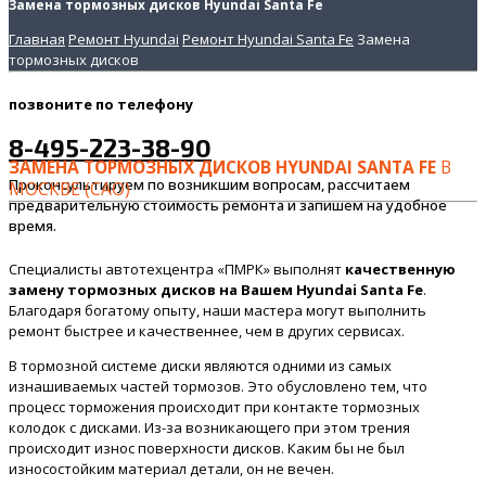
Замена тормозных дисков Hyundai Santa Fe
Главная
Ремонт Hyundai
Ремонт Hyundai Santa Fe
Замена
тормозных дисков
позвоните
по телефону
8-495-223-38-90
ЗАМЕНА ТОРМОЗНЫХ ДИСКОВ HYUNDAI SANTA FE
В
Проконсультируем по возникшим вопросам, рассчитаем
МОСКВЕ (САО)
предварительную стоимость ремонта и запишем на удобное
время.
Специалисты автотехцентра «ПМРК» выполнят
качественную
замену тормозных дисков на Вашем Hyundai Santa Fe
.
Благодаря богатому опыту, наши мастера могут выполнить
ремонт быстрее и качественнее, чем в других сервисах.
В тормозной системе диски являются одними из самых
изнашиваемых частей тормозов. Это обусловлено тем, что
процесс торможения происходит при контакте тормозных
колодок с дисками. Из-за возникающего при этом трения
происходит износ поверхности дисков. Каким бы не был
износостойким материал детали, он не вечен.