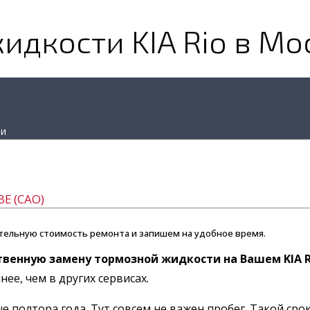
идкости KIA Rio в Мо
ти
Е (САО)
тельную стоимость ремонта и запишем на удобное время.
твенную замену тормозной жидкости на Вашем KIA R
ее, чем в других сервисах.
полтора года. Тут совсем не важен пробег. Такой сро