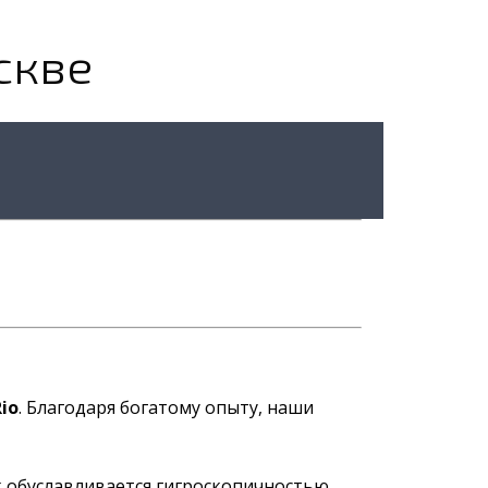
скве
io
. Благодаря богатому опыту, наши
к обуславливается гигроскопичностью