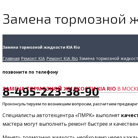
Замена тормозной ж
Замена тормозной жидкости KIA Rio
Главная
Ремонт KIA
Ремонт KIA Rio
Замена тормозной жидкос
позвоните
по телефону
8-495-223-38-90
ЗАМЕНА ТОРМОЗНОЙ ЖИДКОСТИ KIA RIO
В МОСКВ
Проконсультируем по возникшим вопросам, рассчитаем предвари
Специалисты автотехцентра «ПМРК» выполнят
качес
мастера могут выполнить ремонт быстрее и качественн
Менять тормозную жидкость необходимо через каждые 