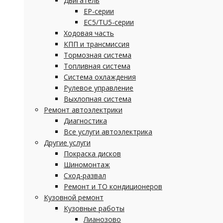
Двигатель
EP-серии
EC5/TU5-серии
Ходовая часть
КПП и трансмиссия
Тормозная система
Топливная система
Система охлаждения
Рулевое управление
Выхлопная система
Ремонт автоэлектрики
Диагностика
Все услуги автоэлектрика
Другие услуги
Покраска дисков
Шиномонтаж
Сход-развал
Ремонт и ТО кондиционеров
Кузовной ремонт
Кузовные работы
Лианозово