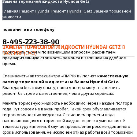
Замена тормозной жидкости Hyundai Getz
Главная
Ремонт Hyundai
Ремонт Hyundai Getz
Замена тормозной
жидкости
позвоните
по телефону
8-495-223-38-90
ЗАМЕНА ТОРМОЗНОЙ ЖИДКОСТИ HYUNDAI GETZ
В
Проконсультируем по возникшим вопросам, рассчитаем
МОСКВЕ (САО)
предварительную стоимость ремонта и запишем на удобное
время.
Специалисты автотехцентра «ПМРК» выполнят
качественную
замену тормозной жидкости на Вашем Hyundai Getz
.
Благодаря богатому опыту, наши мастера могут выполнить
ремонт быстрее и качественнее, чем в других сервисах.
Менять тормозную жидкость необходимо через каждые полтора
года. Тут совсем не важен пробег. Такой срок обуславливается
гигроскопичностью жидкости. С течением времени вода
накапливающаяся в тормозной жидкости, резко уменьшая её
температуру кипения. В случае превышения рекомендованного
срока использования, не исключен отказ работы всей тормозной