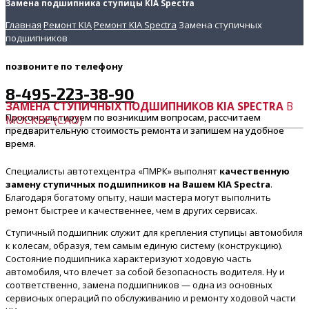
Замена подшипника ступицы KIA Spectra
Главная
Ремонт KIA
Ремонт KIA Spectra
Замена ступичных
подшипников
позвоните
по телефону
8-495-223-38-90
ЗАМЕНА СТУПИЧНЫХ ПОДШИПНИКОВ KIA SPECTRA
В
Проконсультируем по возникшим вопросам, рассчитаем
МОСКВЕ (САО)
предварительную стоимость ремонта и запишем на удобное
время.
Специалисты автотехцентра «ПМРК» выполнят
качественную
замену ступичных подшипников на Вашем KIA Spectra
.
Благодаря богатому опыту, наши мастера могут выполнить
ремонт быстрее и качественнее, чем в других сервисах.
Ступичный подшипник служит для крепления ступицы автомобиля
к колесам, образуя, тем самым единую систему (конструкцию).
Состояние подшипника характеризуют ходовую часть
автомобиля, что влечет за собой безопасность водителя. Ну и
соответственно, замена подшипников — одна из основных
сервисных операций по обслуживанию и ремонту ходовой части