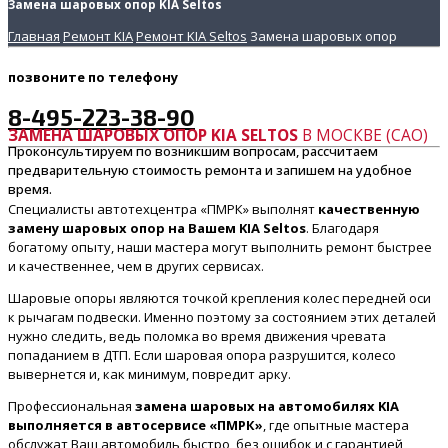
Замена шаровых опор KIA Seltos
Главная
Ремонт KIA
Ремонт KIA Seltos
Замена шаровых опор
позвоните
по телефону
8-495-223-38-90
ЗАМЕНА ШАРОВЫХ ОПОР KIA SELTOS
В МОСКВЕ (САО)
Проконсультируем по возникшим вопросам, рассчитаем
предварительную стоимость ремонта и запишем на удобное
время.
Специалисты автотехцентра «ПМРК» выполнят
качественную
замену шаровых опор на Вашем KIA Seltos
. Благодаря
богатому опыту, наши мастера могут выполнить ремонт быстрее
и качественнее, чем в других сервисах.
Шаровые опоры являются точкой крепления колес передней оси
к рычагам подвески. Именно поэтому за состоянием этих деталей
нужно следить, ведь поломка во время движения чревата
попаданием в ДТП. Если шаровая опора разрушится, колесо
вывернется и, как минимум, повредит арку.
Профессиональная
замена шаровых на автомобилях KIA
выполняется в автосервисе «ПМРК»
, где опытные мастера
обслужат Ваш автомобиль быстро, без ошибок и с гарантией