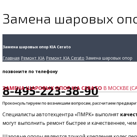
Замена шаровых опор
Замена шаровых опор KIA Cerato
Главная
Ремонт KIA
Ремонт KIA Cerato
Замена шаровых опор
позвоните
по телефону
8-495-223-38-90
ЗАМЕНА ШАРОВЫХ ОПОР KIA CERATO
В МОСКВЕ (С
Проконсультируем по возникшим вопросам, рассчитаем предвари
Специалисты автотехцентра «ПМРК» выполнят
качес
могут выполнить ремонт быстрее и качественнее, чем 
Шаровые опоры являются точкой крепления колес пере