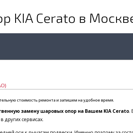
 KIA Cerato в Москв
АО)
тельную стоимость ремонта и запишем на удобное время.
твенную замену шаровых опор на Вашем KIA Cerato
.
в других сервисах.
дней оси к рычагам подвески. Именно поэтому за сост