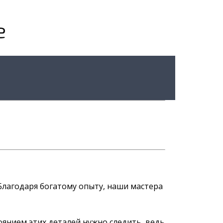
е
 Благодаря богатому опыту, наши мастера
оянием этих деталей нужно следить, ведь