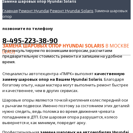
Замена шаровых опор Hyundai Solaris
Главная
Ремонт Hyundai
Ремонт Hyundai Solaris
Замена шаровых
опор
позвоните
по телефону
8-495-223-38-90
ЗАМЕНА ШАРОВЫХ ОПОР HYUNDAI SOLARIS
В МОСКВЕ
Проконсультируем по возникшим вопросам, рассчитаем
(САО)
предварительную стоимость ремонта и запишем на удобное
время.
Специалисты автотехцентра «ПМРК» выполнят
качественную
замену шаровых опор на Вашем Hyundai Solaris
. Благодаря
богатому опыту, наши мастера могут выполнить ремонт быстрее
и качественнее, чем в других сервисах.
Шаровые опоры являются точкой крепления колес передней оси
к рычагам подвески. Именно поэтому за состоянием этих деталей
нужно следить, ведь поломка во время движения чревата
попаданием в ДТП. Если шаровая опора разрушится, колесо
вывернется и, как минимум, повредит арку.
Профессиональная
замена шаровых на автомобилях Hyundai