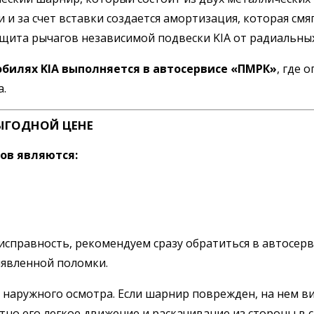
 и за счет вставки создается амортизация, которая см
защита рычагов независимой подвески KIA от радиальны
билях KIA выполняется в автосервисе «ПМРК»
, где 
а.
ЫГОДНОЙ ЦЕНЕ
ов являются:
правность, рекомендуем сразу обратиться в автосерви
ыявленной поломки.
 наружного осмотра. Если шарнир поврежден, на нем 
но его легкое движение и раскачивание из стороны в с