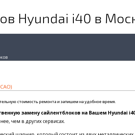
в Hyundai i40 в Мос
оков
(САО)
тельную стоимость ремонта и запишем на удобное время.
твенную замену сайлентблоков на Вашем Hyundai i4
ее, чем в других сервисах.
ский шарнир, который состоит из двух металлических 