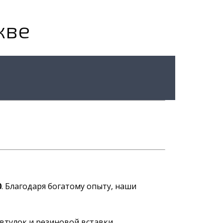
кве
0
. Благодаря богатому опыту, наши
втулок и резиновой вставки.