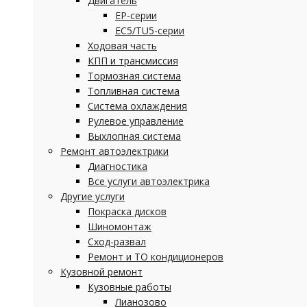
Двигатель
EP-серии
EC5/TU5-серии
Ходовая часть
КПП и трансмиссия
Тормозная система
Топливная система
Система охлаждения
Рулевое управление
Выхлопная система
Ремонт автоэлектрики
Диагностика
Все услуги автоэлектрика
Другие услуги
Покраска дисков
Шиномонтаж
Сход-развал
Ремонт и ТО кондиционеров
Кузовной ремонт
Кузовные работы
Лианозово