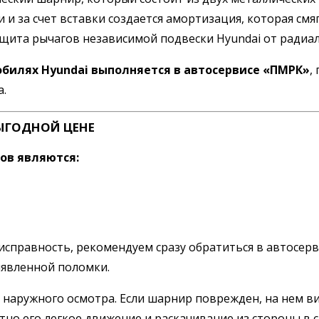
 и за счет вставки создается амортизация, которая см
защита рычагов независимой подвески Hyundai от радиа
билях Hyundai выполняется в автосервисе «ПМРК»
,
а.
ЫГОДНОЙ ЦЕНЕ
ов являются:
правность, рекомендуем сразу обратиться в автосерви
ыявленной поломки.
 наружного осмотра. Если шарнир поврежден, на нем 
но его легкое движение и раскачивание из стороны в с