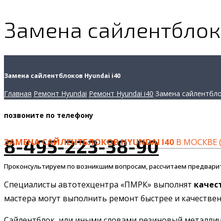
Замена сайлентблоко
Замена сайлентблоков Hyundai i40
Главная
Ремонт Hyundai
Ремонт Hyundai i40
Замена сайлентбл
позвоните
по телефону
8-495-223-38-90
ЗАМЕНА САЙЛЕНТБЛОКОВ HYUNDAI I40
В МОСКВЕ 
Проконсультируем по возникшим вопросам, рассчитаем предвари
Специалисты автотехцентра «ПМРК» выполнят
качес
мастера могут выполнить ремонт быстрее и качественн
Сайлентблок, или иными словами резиновый металличе