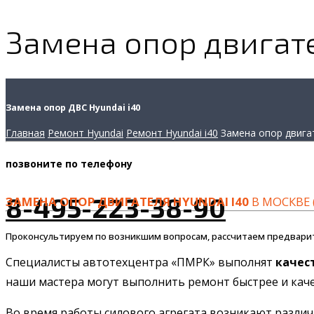
Замена опор двигате
Замена опор ДВС Hyundai i40
Главная
Ремонт Hyundai
Ремонт Hyundai i40
Замена опор двига
позвоните
по телефону
8-495-223-38-90
ЗАМЕНА ОПОР ДВИГАТЕЛЯ HYUNDAI I40
В МОСКВЕ 
Проконсультируем по возникшим вопросам, рассчитаем предвари
Специалисты автотехцентра «ПМРК» выполнят
качес
наши мастера могут выполнить ремонт быстрее и качес
Во время работы силового агрегата возникают разли