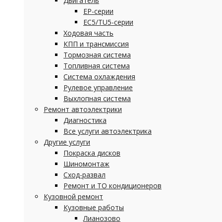
Двигатель
EP-серии
EC5/TU5-серии
Ходовая часть
КПП и трансмиссия
Тормозная система
Топливная система
Система охлаждения
Рулевое управление
Выхлопная система
Ремонт автоэлектрики
Диагностика
Все услуги автоэлектрика
Другие услуги
Покраска дисков
Шиномонтаж
Сход-развал
Ремонт и ТО кондиционеров
Кузовной ремонт
Кузовные работы
Лианозово