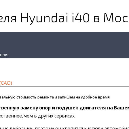
ля Hyundai i40 в Мо
теля
(САО)
тельную стоимость ремонта и запишем на удобное время.
твенную замену опор и подушек двигателя на Вашем
твеннее, чем в других сервисах.
чные вибрации, поэтому он крепится к кузову автомоб