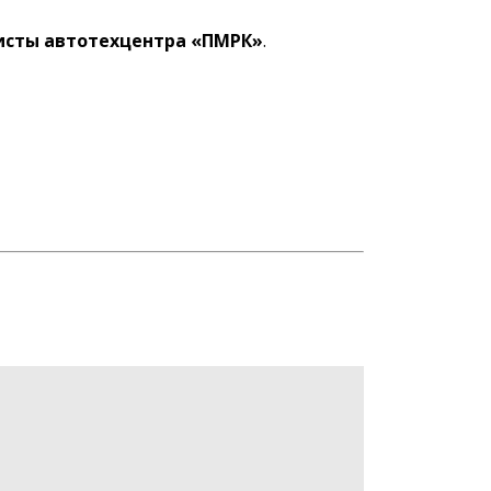
сты автотехцентра «ПМРК»
.