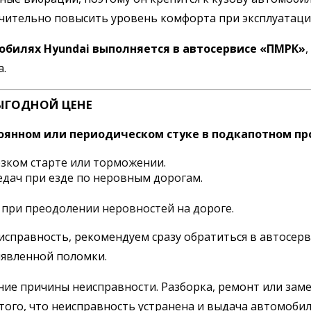
чительно повысить уровень комфорта при эксплуатации
обилях Hyundai выполняется в автосервисе «ПМРК»
а.
ЫГОДНОЙ ЦЕНЕ
оянном или периодическом стуке в подкапотном про
езком старте или торможении.
едач при езде по неровным дорогам.
при преодолении неровностей на дороге.
правность, рекомендуем сразу обратиться в автосерви
ыявленной поломки.
ние причины неисправности. Разборка, ремонт или заме
того, что неисправность устранена и выдача автомобил