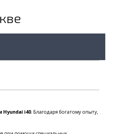
скве
 Hyundai i40
. Благодаря богатому опыту,
иля при помощи специальных