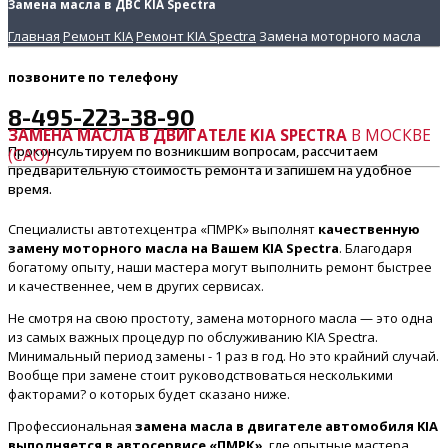
Замена масла в ДВС KIA Spectra
Главная
Ремонт KIA
Ремонт KIA Spectra
Замена моторного масла
позвоните
по телефону
8-495-223-38-90
ЗАМЕНА МАСЛА В ДВИГАТЕЛЕ KIA SPECTRA
В МОСКВЕ
Проконсультируем по возникшим вопросам, рассчитаем
(САО)
предварительную стоимость ремонта и запишем на удобное
время.
Специалисты автотехцентра «ПМРК» выполнят
качественную
замену моторного масла на Вашем KIA Spectra
. Благодаря
богатому опыту, наши мастера могут выполнить ремонт быстрее
и качественнее, чем в других сервисах.
Не смотря на свою простоту, замена моторного масла — это одна
из самых важных процедур по обслуживанию KIA Spectra.
Минимальный период замены - 1 раз в год. Но это крайний случай.
Вообще при замене стоит руководствоваться несколькими
факторами? о которых будет сказано ниже.
Профессиональная
замена масла в двигателе автомобиля KIA
выполняется в автосервисе «ПМРК»
, где опытные мастера