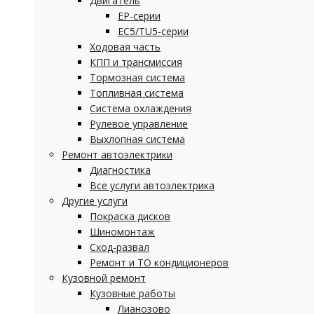
Двигатель
EP-серии
EC5/TU5-серии
Ходовая часть
КПП и трансмиссия
Тормозная система
Топливная система
Система охлаждения
Рулевое управление
Выхлопная система
Ремонт автоэлектрики
Диагностика
Все услуги автоэлектрика
Другие услуги
Покраска дисков
Шиномонтаж
Сход-развал
Ремонт и ТО кондиционеров
Кузовной ремонт
Кузовные работы
Лианозово