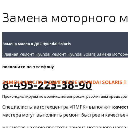
Замена моторного ма
Замена масла в ДВС Hyundai Solaris
Главная
Ремонт Hyundai
Ремонт Hyundai Solaris
Замена моторн
позвоните
по телефону
8-495-223-38-90
ЗАМЕНА МАСЛА В ДВИГАТЕЛЕ HYUNDAI SOLARIS
В 
Проконсультируем по возникшим вопросам, рассчитаем предвари
Специалисты автотехцентра «ПМРК» выполнят
качес
мастера могут выполнить ремонт быстрее и качественн
Не смотря на свою простоту, замена моторного масла