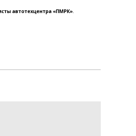
сты автотехцентра «ПМРК»
.