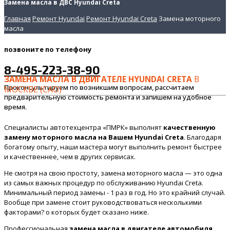
Замена масла в ДВС Hyundai Creta
Главная
Ремонт Hyundai
Ремонт Hyundai Creta
Замена моторного
масла
позвоните
по телефону
8-495-223-38-90
ЗАМЕНА МАСЛА В ДВИГАТЕЛЕ HYUNDAI CRETA
В
Проконсультируем по возникшим вопросам, рассчитаем
МОСКВЕ (САО)
предварительную стоимость ремонта и запишем на удобное
время.
Специалисты автотехцентра «ПМРК» выполнят
качественную
замену моторного масла на Вашем Hyundai Creta
. Благодаря
богатому опыту, наши мастера могут выполнить ремонт быстрее
и качественнее, чем в других сервисах.
Не смотря на свою простоту, замена моторного масла — это одна
из самых важных процедур по обслуживанию Hyundai Creta.
Минимальный период замены - 1 раз в год. Но это крайний случай.
Вообще при замене стоит руководствоваться несколькими
факторами? о которых будет сказано ниже.
Профессиональная
замена масла в двигателе автомобиля