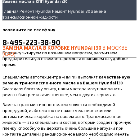
Замена масла в КПП Hyundai i30
Главная
Ремонт Hyundai
Ремонт Hyundai i30
Замена
трансмиссионной жидкости
позвоните
по телефону
8-495-223-38-90
ЗАМЕНА МАСЛА В КОРОБКЕ HYUNDAI I30
В МОСКВЕ
Проконсультируем по возникшим вопросам, рассчитаем
(САО)
предварительную стоимость ремонта и запишем на удобное
время.
Специалисты автотехцентра «ПМРК» выполнят
качественную
замену трансмиссионного масла на Вашем Hyundai i30
.
Благодаря богатому опыту, наши мастера могут выполнить
ремонт быстрее и качественнее, чем в других сервисах.
Замена трансмиссионного масла является необходимой
процедурой, и абсолютно не важно механическая или
автоматическая коробка на вашем авто. Трансмиссионная
жидкость — это специальный состав, который создает прочную
пленку, способную выдержать очень большие нагрузки при
контакте деталей.Трансмиссионное масло необходимо менять