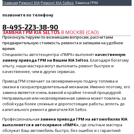
Главная
Ремонт KIA
Ремонт KIA Seltos
Замена ГРМ
позвоните
по телефону
8-495-223-38-90
ЗАМЕНА ГРМ KIA SELTOS
В МОСКВЕ (САО)
Проконсультируем по возникшим вопросам, рассчитаем
предварительную стоимость ремонта и запишем на удобное
время.
Специалисты автотехцентра «ПМРК» выполнят
качественную
замену привода ГРМ на Вашем KIA Seltos
. Благодаря богатому
опыту, наши мастера могут выполнить ремонт быстрее и
качественнее, чем в других сервисах.
Привод ГРМ отвечает за своевременную подачу топлива и
смазки в газораспределительный механизм. Именно поэтому, его
замена является очень важной и крайне точной процедурой.
Неправильная или несвоевременная замена может повлечь за
собой куда более сложные и дорогостоящие работы, вплоть до
капитального ремонта двигателя KIA Seltos.
Профессиональная
замена привода ГРМ на автомобилях KIA
выполняется в автосервисе «ПМРК»
, где опытные мастера
обслужат Ваш автомобиль быстро, без ошибок и с гарантией