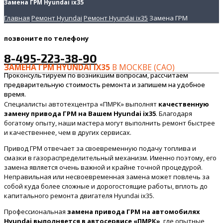
Замена ГРМ Hyundai ix35
Главная
Ремонт Hyundai
Ремонт Hyundai ix35
Замена ГРМ
позвоните
по телефону
8-495-223-38-90
ЗАМЕНА ГРМ HYUNDAI IX35
В МОСКВЕ (САО)
Проконсультируем по возникшим вопросам, рассчитаем
предварительную стоимость ремонта и запишем на удобное
время.
Специалисты автотехцентра «ПМРК» выполнят
качественную
замену привода ГРМ на Вашем Hyundai ix35
. Благодаря
богатому опыту, наши мастера могут выполнить ремонт быстрее
и качественнее, чем в других сервисах.
Привод ГРМ отвечает за своевременную подачу топлива и
смазки в газораспределительный механизм. Именно поэтому, его
замена является очень важной и крайне точной процедурой.
Неправильная или несвоевременная замена может повлечь за
собой куда более сложные и дорогостоящие работы, вплоть до
капитального ремонта двигателя Hyundai ix35.
Профессиональная
замена привода ГРМ на автомобилях
Hyundai выполняется в автосервисе «ПМРК»
, где опытные