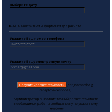
Выберите дату
ШАГ 4.
Контактная информация для расчёта
Укажите Ваш номер телефона
Укажите Вашу электронную почту
[anr_nocaptcha g-
recaptcha-response]
Администратор выполнит точный расчёт стоимости
необходимых работ и сообщит цену по указанному
телефону