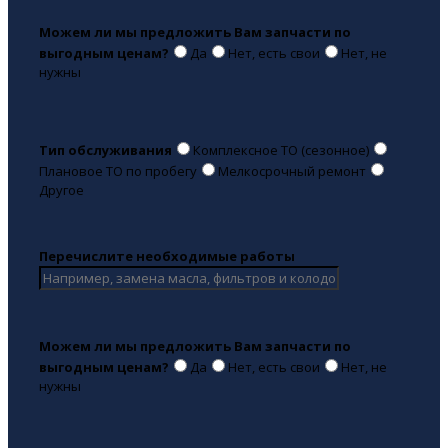
Можем ли мы предложить Вам запчасти по
выгодным ценам?
Да
Нет, есть свои
Нет, не
нужны
Тип обслуживания
Комплексное ТО (сезонное)
Плановое ТО по пробегу
Мелкосрочный ремонт
Другое
Перечислите необходимые работы
Можем ли мы предложить Вам запчасти по
выгодным ценам?
Да
Нет, есть свои
Нет, не
нужны