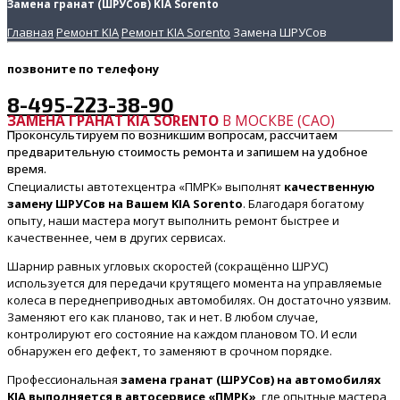
Замена гранат (ШРУСов) KIA Sorento
Главная
Ремонт KIA
Ремонт KIA Sorento
Замена ШРУСов
позвоните
по телефону
8-495-223-38-90
ЗАМЕНА ГРАНАТ KIA SORENTO
В МОСКВЕ (САО)
Проконсультируем по возникшим вопросам, рассчитаем
предварительную стоимость ремонта и запишем на удобное
время.
Специалисты автотехцентра «ПМРК» выполнят
качественную
замену ШРУСов на Вашем KIA Sorento
. Благодаря богатому
опыту, наши мастера могут выполнить ремонт быстрее и
качественнее, чем в других сервисах.
Шарнир равных угловых скоростей (сокращённо ШРУС)
используется для передачи крутящего момента на управляемые
колеса в переднеприводных автомобилях. Он достаточно уязвим.
Заменяют его как планово, так и нет. В любом случае,
контролируют его состояние на каждом плановом ТО. И если
обнаружен его дефект, то заменяют в срочном порядке.
Профессиональная
замена гранат (ШРУСов) на автомобилях
KIA выполняется в автосервисе «ПМРК»
, где опытные мастера