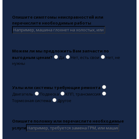
Опишите симптомы неисправностей или
перечислите необходимые работы
Можем ли мы предложить Вам запчасти по
выгодным ценам?
Да
Нет, есть свои
Нет, не
нужны
Узлы или системы требующие ремонта
Двигатель
Подвеска
КПП, трансмиссия
Тормозная система
Другое
Опишите поломку или перечислите необходимые
услуги