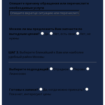
Опишите причину обращения или перечислите
необходимые услуги
Можем ли мы предложить Вам запчасти по
выгодным ценам?
Да
Нет, есть свои
Нет, не
нужны
ШАГ 3.
Выберите ближайший к Вам или наиболее
удобный район Москвы
Выберите подходящий
Отрадное
Перово
Лианозово
Готовы к записи?
Да, когда можно приехать?
Пока нет, интересуют цены