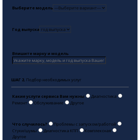
Выберите модель
Год выпуска
Впишите марку и модель
ШАГ 2.
Подбор необходимых услуг
Какие услуги сервиса Вам нужны
Диагностика
Ремонт
Обслуживание
Другое
Что случилось?
Проблемы с запуском/работой
Стуки/шумы
Диагностика КПП
Комплексная
Другое