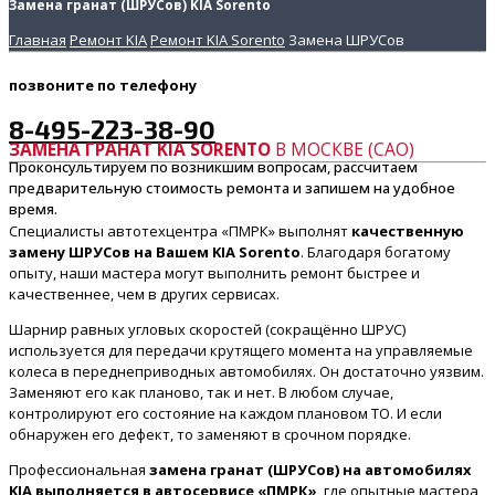
Замена гранат (ШРУСов) KIA Sorento
Главная
Ремонт KIA
Ремонт KIA Sorento
Замена ШРУСов
позвоните
по телефону
8-495-223-38-90
ЗАМЕНА ГРАНАТ KIA SORENTO
В МОСКВЕ (САО)
Проконсультируем по возникшим вопросам, рассчитаем
предварительную стоимость ремонта и запишем на удобное
время.
Специалисты автотехцентра «ПМРК» выполнят
качественную
замену ШРУСов на Вашем KIA Sorento
. Благодаря богатому
опыту, наши мастера могут выполнить ремонт быстрее и
качественнее, чем в других сервисах.
Шарнир равных угловых скоростей (сокращённо ШРУС)
используется для передачи крутящего момента на управляемые
колеса в переднеприводных автомобилях. Он достаточно уязвим.
Заменяют его как планово, так и нет. В любом случае,
контролируют его состояние на каждом плановом ТО. И если
обнаружен его дефект, то заменяют в срочном порядке.
Профессиональная
замена гранат (ШРУСов) на автомобилях
KIA выполняется в автосервисе «ПМРК»
, где опытные мастера