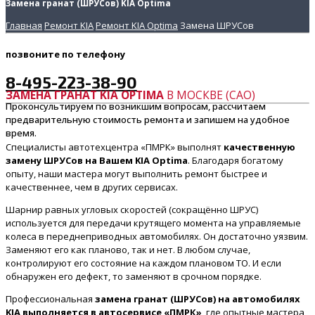
Замена гранат (ШРУСов) KIA Optima
Главная
Ремонт KIA
Ремонт KIA Optima
Замена ШРУСов
позвоните
по телефону
8-495-223-38-90
ЗАМЕНА ГРАНАТ KIA OPTIMA
В МОСКВЕ (САО)
Проконсультируем по возникшим вопросам, рассчитаем
предварительную стоимость ремонта и запишем на удобное
время.
Специалисты автотехцентра «ПМРК» выполнят
качественную
замену ШРУСов на Вашем KIA Optima
. Благодаря богатому
опыту, наши мастера могут выполнить ремонт быстрее и
качественнее, чем в других сервисах.
Шарнир равных угловых скоростей (сокращённо ШРУС)
используется для передачи крутящего момента на управляемые
колеса в переднеприводных автомобилях. Он достаточно уязвим.
Заменяют его как планово, так и нет. В любом случае,
контролируют его состояние на каждом плановом ТО. И если
обнаружен его дефект, то заменяют в срочном порядке.
Профессиональная
замена гранат (ШРУСов) на автомобилях
KIA выполняется в автосервисе «ПМРК»
, где опытные мастера