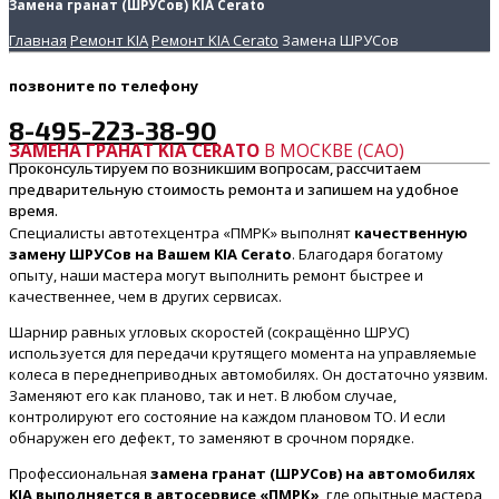
Замена гранат (ШРУСов) KIA Cerato
Главная
Ремонт KIA
Ремонт KIA Cerato
Замена ШРУСов
позвоните
по телефону
8-495-223-38-90
ЗАМЕНА ГРАНАТ KIA CERATO
В МОСКВЕ (САО)
Проконсультируем по возникшим вопросам, рассчитаем
предварительную стоимость ремонта и запишем на удобное
время.
Специалисты автотехцентра «ПМРК» выполнят
качественную
замену ШРУСов на Вашем KIA Cerato
. Благодаря богатому
опыту, наши мастера могут выполнить ремонт быстрее и
качественнее, чем в других сервисах.
Шарнир равных угловых скоростей (сокращённо ШРУС)
используется для передачи крутящего момента на управляемые
колеса в переднеприводных автомобилях. Он достаточно уязвим.
Заменяют его как планово, так и нет. В любом случае,
контролируют его состояние на каждом плановом ТО. И если
обнаружен его дефект, то заменяют в срочном порядке.
Профессиональная
замена гранат (ШРУСов) на автомобилях
KIA выполняется в автосервисе «ПМРК»
, где опытные мастера