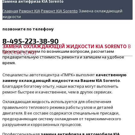
Замена антифриза KIA Sorento
Главная
Ремонт KIA
Ремонт KIA Sorento
Замена охлаждающей
жидкости
позвоните
по телефону
8-495-223-38-90
ЗАМЕНА ОХЛАЖДАЮЩЕЙ ЖИДКОСТИ KIA SORENTO
В
Проконсультируем по возникшим вопросам, рассчитаем
МОСКВЕ (САО)
предварительную стоимость ремонта и запишем на удобное
время.
Специалисты автотехцентра «ПМРК» выполнят
качественную
замену охлаждающей жидкости на Вашем KIA Sorento
.
Благодаря богатому опыту, наши мастера могут выполнить
ремонт быстрее и качественнее, чем в других сервисах.
Охлаждающая жидкость используется для обеспечения
правильного теплового режима работы узлов и деталей
двигателя. В ее составе содержатся специальные присадки,
предохраняющие систему охлаждения от термохимического
разрушения и коррозионных процессов.
Профессиональная
замена антифриза в автомобиле KIA