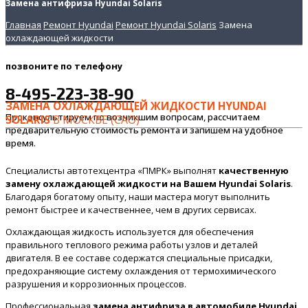
Замена антифриза Hyundai Solaris
Главная
Ремонт Hyundai
Ремонт Hyundai Solaris
Замена
охлаждающей жидкости
позвоните
по телефону
8-495-223-38-90
ЗАМЕНА ОХЛАЖДАЮЩЕЙ ЖИДКОСТИ HYUNDAI
Проконсультируем по возникшим вопросам, рассчитаем
SOLARIS
В МОСКВЕ (САО)
предварительную стоимость ремонта и запишем на удобное
время.
Специалисты автотехцентра «ПМРК» выполнят
качественную
замену охлаждающей жидкости на Вашем Hyundai Solaris
.
Благодаря богатому опыту, наши мастера могут выполнить
ремонт быстрее и качественнее, чем в других сервисах.
Охлаждающая жидкость используется для обеспечения
правильного теплового режима работы узлов и деталей
двигателя. В ее составе содержатся специальные присадки,
предохраняющие систему охлаждения от термохимического
разрушения и коррозионных процессов.
Профессиональная
замена антифриза в автомобиле Hyundai