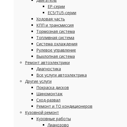
Двигатель
EP-серии
EC5/TU5-серии
Ходовая часть
КПП и трансмиссия
Тормозная система
Топливная система
Система охлаждения
Рулевое управление
Выхлопная система
Ремонт автоэлектрики
Диагностика
Все услуги автоэлектрика
Другие услуги
Покраска дисков
Шиномонтаж
Сход-развал
Ремонт и ТО кондиционеров
Кузовной ремонт
Кузовные работы
Лианозово