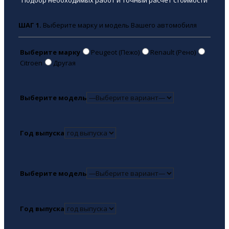
Подбор необходимых работ и точный расчёт стоимости
ШАГ 1.
Выберите марку и модель Вашего автомобиля
Выберите марку
Peugeot (Пежо)
Renault (Рено)
Citroen
Другая
Выберите модель
Год выпуска
Выберите модель
Год выпуска