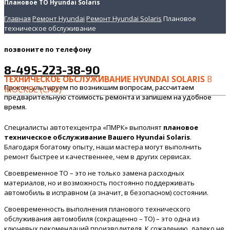
Плановое ТО Hyundai Solaris
Главная
Ремонт Hyundai
Ремонт Hyundai Solaris
Плановое
техническое обслуживание
позвоните
по телефону
8-495-223-38-90
ТЕХНИЧЕСКОЕ ОБСЛУЖИВАНИЕ HYUNDAI SOLARIS
В
Проконсультируем по возникшим вопросам, рассчитаем
МОСКВЕ (САО)
предварительную стоимость ремонта и запишем на удобное
время.
Специалисты автотехцентра «ПМРК» выполнят
плановое
техническое обслуживание Вашего Hyundai Solaris
.
Благодаря богатому опыту, наши мастера могут выполнить
ремонт быстрее и качественнее, чем в других сервисах.
Своевременное ТО – это не только замена расходных
материалов, но и возможность постоянно поддерживать
автомобиль в исправном (а значит, в безопасном) состоянии.
Своевременность выполнения планового технического
обслуживания автомобиля (сокращенно – ТО) – это одна из
ключевых рекомендаций производителя. К сожалению, далеко не