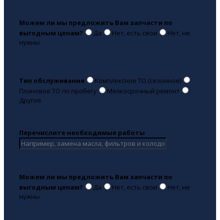
Можем ли мы предложить Вам запчасти по
выгодным ценам?
Да
Нет, есть свои
Нет, не
нужны
Тип обслуживания
Комплексное ТО (сезонное)
Плановое ТО по пробегу
Мелкосрочный ремонт
Другое
Перечислите необходимые работы
Можем ли мы предложить Вам запчасти по
выгодным ценам?
Да
Нет, есть свои
Нет, не
нужны