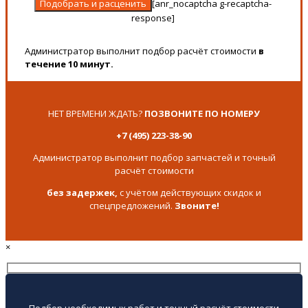
[anr_nocaptcha g-recaptcha-
response]
Администратор выполнит подбор расчёт стоимости
в
течение 10 минут.
НЕТ ВРЕМЕНИ ЖДАТЬ?
ПОЗВОНИТЕ ПО НОМЕРУ
+7 (495) 223-38-90
Администратор выполнит подбор запчастей и точный
расчёт стоимости
без задержек,
с учётом действующих скидок и
спецпредложений.
Звоните!
×