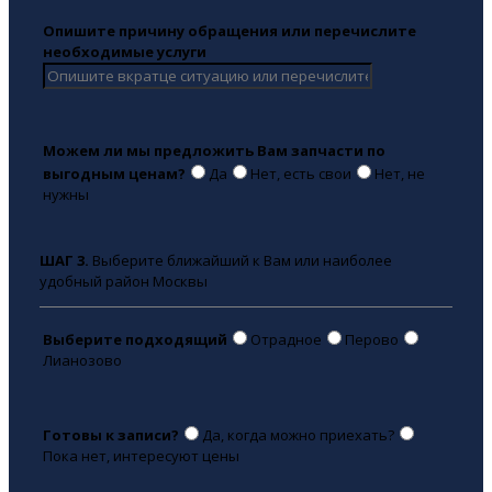
Опишите причину обращения или перечислите
необходимые услуги
Можем ли мы предложить Вам запчасти по
выгодным ценам?
Да
Нет, есть свои
Нет, не
нужны
ШАГ 3.
Выберите ближайший к Вам или наиболее
удобный район Москвы
Выберите подходящий
Отрадное
Перово
Лианозово
Готовы к записи?
Да, когда можно приехать?
Пока нет, интересуют цены