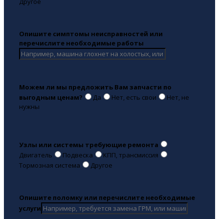
Другое
Опишите симптомы неисправностей или
перечислите необходимые работы
Можем ли мы предложить Вам запчасти по
выгодным ценам?
Да
Нет, есть свои
Нет, не
нужны
Узлы или системы требующие ремонта
Двигатель
Подвеска
КПП, трансмиссия
Тормозная система
Другое
Опишите поломку или перечислите необходимые
услуги