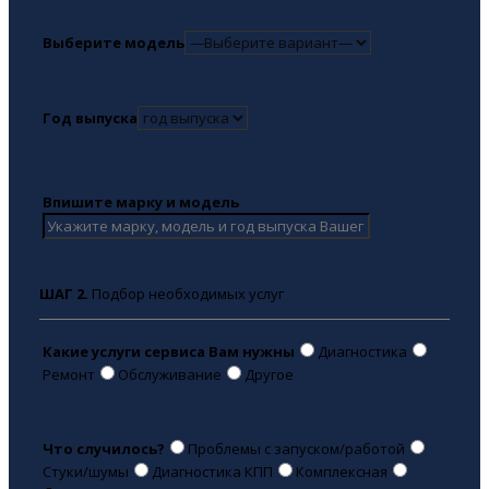
Выберите модель
Год выпуска
Впишите марку и модель
ШАГ 2.
Подбор необходимых услуг
Какие услуги сервиса Вам нужны
Диагностика
Ремонт
Обслуживание
Другое
Что случилось?
Проблемы с запуском/работой
Стуки/шумы
Диагностика КПП
Комплексная