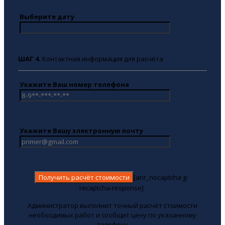
Выберите дату
ШАГ 4.
Контактная информация для расчёта
Укажите Ваш номер телефона
Укажите Вашу электронную почту
[anr_nocaptcha g-
recaptcha-response]
Администратор выполнит точный расчёт стоимости
необходимых работ и сообщит цену по указанному
телефону