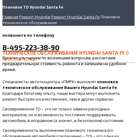
Плановое ТО Hyundai Santa Fe
Главная
Ремонт Hyundai
Ремонт Hyundai Santa Fe
Плановое
техническое обслуживание
позвоните
по телефону
8-495-223-38-90
ТЕХНИЧЕСКОЕ ОБСЛУЖИВАНИЕ HYUNDAI SANTA FE
В
Проконсультируем по возникшим вопросам, рассчитаем
МОСКВЕ (САО)
предварительную стоимость ремонта и запишем на удобное
время.
Специалисты автотехцентра «ПМРК» выполнят
плановое
техническое обслуживание Вашего Hyundai Santa Fe
.
Благодаря богатому опыту, наши мастера могут выполнить
ремонт быстрее и качественнее, чем в других сервисах.
Своевременное ТО – это не только замена расходных
материалов, но и возможность постоянно поддерживать
автомобиль в исправном (а значит, в безопасном) состоянии.
Своевременность выполнения планового технического
обслуживания автомобиля (сокращенно – ТО) – это одна из