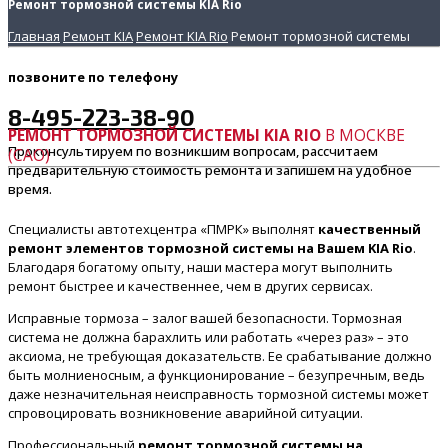
Ремонт тормозной системы KIA Rio
Главная
Ремонт KIA
Ремонт KIA Rio
Ремонт тормозной системы
позвоните
по телефону
8-495-223-38-90
РЕМОНТ ТОРМОЗНОЙ СИСТЕМЫ KIA RIO
В МОСКВЕ
Проконсультируем по возникшим вопросам, рассчитаем
(САО)
предварительную стоимость ремонта и запишем на удобное
время.
Специалисты автотехцентра «ПМРК» выполнят
качественный
ремонт элементов тормозной системы на Вашем KIA Rio
.
Благодаря богатому опыту, наши мастера могут выполнить
ремонт быстрее и качественнее, чем в других сервисах.
Исправные тормоза – залог вашей безопасности. Тормозная
система не должна барахлить или работать «через раз» – это
аксиома, не требующая доказательств. Ее срабатывание должно
быть молниеносным, а функционирование – безупречным, ведь
даже незначительная неисправность тормозной системы может
спровоцировать возникновение аварийной ситуации.
Профессиональный
ремонт тормозной системы на