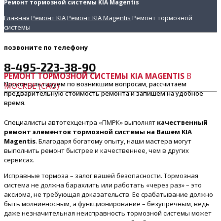
Ремонт тормозной системы KIA Magentis
Главная
Ремонт KIA
Ремонт KIA Magentis
Ремонт тормозной
системы
позвоните
по телефону
8-495-223-38-90
РЕМОНТ ТОРМОЗНОЙ СИСТЕМЫ KIA MAGENTIS
В
Проконсультируем по возникшим вопросам, рассчитаем
МОСКВЕ (САО)
предварительную стоимость ремонта и запишем на удобное
время.
Специалисты автотехцентра «ПМРК» выполнят
качественный
ремонт элементов тормозной системы на Вашем KIA
Magentis
. Благодаря богатому опыту, наши мастера могут
выполнить ремонт быстрее и качественнее, чем в других
сервисах.
Исправные тормоза – залог вашей безопасности. Тормозная
система не должна барахлить или работать «через раз» – это
аксиома, не требующая доказательств. Ее срабатывание должно
быть молниеносным, а функционирование – безупречным, ведь
даже незначительная неисправность тормозной системы может