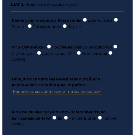
ШАГ 2.
Подбор необходимых услуг
Какие услуги сервиса Вам нужны
Диагностика
Ремонт
Обслуживание
Другое
Что случилось?
Проблемы с запуском/работой
Стуки/шумы
Диагностика КПП
Комплексная
Другое
Опишите симптомы неисправностей или
перечислите необходимые работы
Можем ли мы предложить Вам запчасти по
выгодным ценам?
Да
Нет, есть свои
Нет, не
нужны