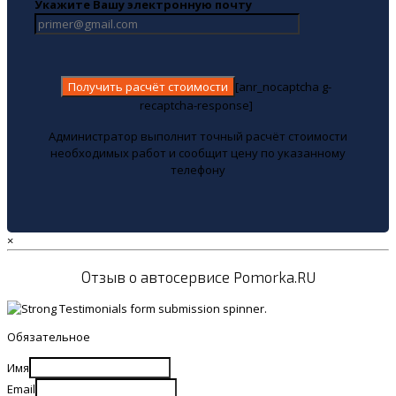
Укажите Вашу электронную почту
[anr_nocaptcha g-
recaptcha-response]
Администратор выполнит точный расчёт стоимости
необходимых работ и сообщит цену по указанному
телефону
×
Отзыв о автосервисе Pomorka.RU
Обязательное
Имя
Email