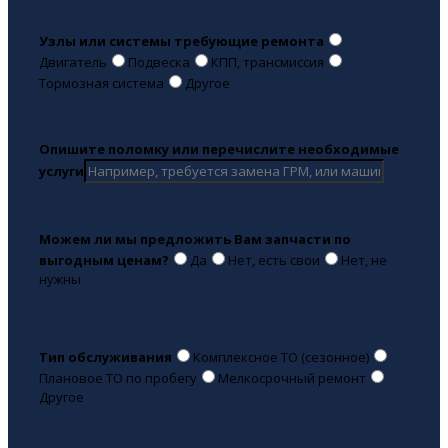
Узлы или системы требующие ремонта
Двигатель
Подвеска
КПП, трансмиссия
Тормозная система
Другое
Опишите поломку или перечислите необходимые
услуги
Можем ли мы предложить Вам запчасти по
выгодным ценам?
Да
Нет, есть свои
Нет, не
нужны
Тип обслуживания
Комплексное ТО (сезонное)
Плановое ТО по пробегу
Мелкосрочный ремонт
Другое