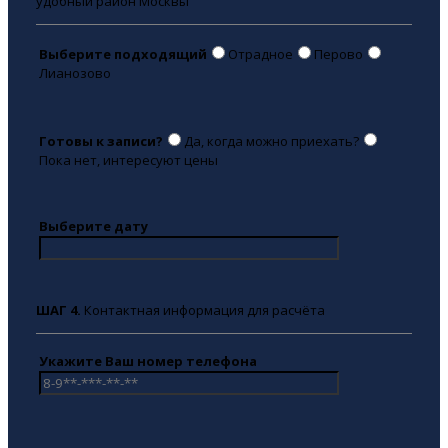
удобный район Москвы
Выберите подходящий
Отрадное
Перово
Лианозово
Готовы к записи?
Да, когда можно приехать?
Пока нет, интересуют цены
Выберите дату
ШАГ 4.
Контактная информация для расчёта
Укажите Ваш номер телефона