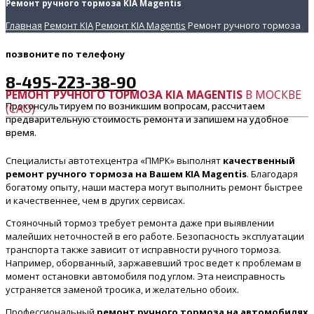
Ремонт ручного тормоза KIA Magentis
Главная
Ремонт KIA
Ремонт KIA Magentis
Ремонт ручного тормоза
позвоните
по телефону
8-495-223-38-90
РЕМОНТ РУЧНОГО ТОРМОЗА KIA MAGENTIS
В МОСКВЕ
Проконсультируем по возникшим вопросам, рассчитаем
(САО)
предварительную стоимость ремонта и запишем на удобное
время.
Специалисты автотехцентра «ПМРК» выполнят
качественный
ремонт ручного тормоза на Вашем KIA Magentis
. Благодаря
богатому опыту, наши мастера могут выполнить ремонт быстрее
и качественнее, чем в других сервисах.
Стояночный тормоз требует ремонта даже при выявлении
малейших неточностей в его работе. Безопасность эксплуатации
транспорта также зависит от исправности ручного тормоза.
Например, оборванный, заржавевший трос ведет к проблемам в
момент остановки автомобиля под углом. Эта неисправность
устраняется заменой тросика, и желательно обоих.
Профессиональный
ремонт ручного тормоза на автомобилях