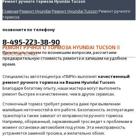
Ремонт ручного тормоза Hyundai Tucson
Главная
Ремонт Hyundai
Ремонт Hyundai Tucson
Ремонт ручного
тормоза
позвоните
по телефону
8-495-223-38-90
РЕМОНТ РУЧНОГО ТОРМОЗА HYUNDAI TUCSON
В
Проконсультируем по возникшим вопросам, рассчитаем
МОСКВЕ (САО)
предварительную стоимость ремонта и запишем на удобное
время.
Специалисты автотехцентра «ПМРК» выполнят
качественный
ремонт ручного тормоза на Вашем Hyundai Tucson
.
Благодаря богатому опыту, наши мастера могут выполнить
ремонт быстрее и качественнее, чем в других сервисах.
Стояночный тормоз требует ремонта даже при выявлении
малейших неточностей в его работе. Безопасность эксплуатации
транспорта также зависит от исправности ручного тормоза.
Например, оборванный, заржавевший трос ведет к проблемам в
момент остановки автомобиля под углом. Эта неисправность
устраняется заменой тросика, и желательно обоих.