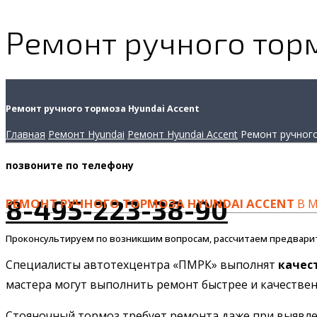
Ремонт ручного торм
Ремонт ручного тормоза Hyundai Accent
Главная
Ремонт Hyundai
Ремонт Hyundai Accent
Ремонт ручног
позвоните
по телефону
8-495-223-38-90
РЕМОНТ РУЧНОГО ТОРМОЗА HYUNDAI ACCENT
В М
Проконсультируем по возникшим вопросам, рассчитаем предвари
Специалисты автотехцентра «ПМРК» выполнят
качес
мастера могут выполнить ремонт быстрее и качественн
Стояночный тормоз требует ремонта даже при выявлен