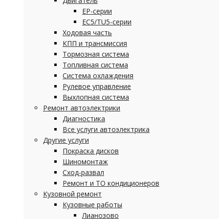
Двигатель
EP-серии
EC5/TU5-серии
Ходовая часть
КПП и трансмиссия
Тормозная система
Топливная система
Система охлаждения
Рулевое управление
Выхлопная система
Ремонт автоэлектрики
Диагностика
Все услуги автоэлектрика
Другие услуги
Покраска дисков
Шиномонтаж
Сход-развал
Ремонт и ТО кондиционеров
Кузовной ремонт
Кузовные работы
Лианозово