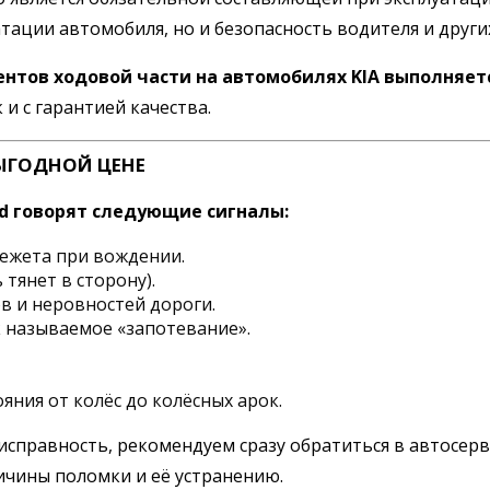
атации автомобиля, но и безопасность водителя и друг
ентов ходовой части на автомобилях KIA выполняет
и с гарантией качества.
ЫГОДНОЙ ЦЕНЕ
ed говорят следующие сигналы:
режета при вождении.
тянет в сторону).
в и неровностей дороги.
к называемое «запотевание».
яния от колёс до колёсных арок.
правность, рекомендуем сразу обратиться в автосерви
ичины поломки и её устранению.