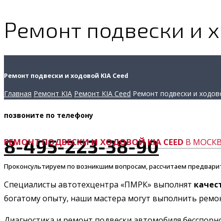
Ремонт подвески и х
Ремонт подвески и ходовой KIA Ceed
Главная
Ремонт KIA
Ремонт KIA Ceed
Ремонт подвески и ходов
позвоните
по телефону
8-495-223-38-90
РЕМОНТ ПОДВЕСКИ И ХОДОВОЙ KIA CEED
В МОСКВ
Проконсультируем по возникшим вопросам, рассчитаем предвари
Специалисты автотехцентра «ПМРК» выполнят
качес
богатому опыту, наши мастера могут выполнить ремонт
Диагностика и ремонт подвески автомобиля бесспорно