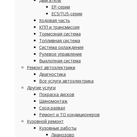
Двигатель
EP-серии
EC5/TU5-серии
Ходовая часть
КПП и трансмиссия
Тормозная система
Топливная система
Система охлаждения
Рулевое управление
Выхлопная система
Ремонт автоэлектрики
Диагностика
Все услуги автоэлектрика
Другие услуги
Покраска дисков
Шиномонтаж
Сход-развал
Ремонт и ТО кондиционеров
Кузовной ремонт
Кузовные работы
Лианозово