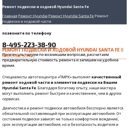
Ремонт подвески и ходовой Hyundai Santa Fe
Главная
Ремонт Hyundai
Ремонт Hyundai Santa Fe
Ремонт
подвески и ходовой части
позвоните
по телефону
8-495-223-38-90
РЕМОНТ ПОДВЕСКИ И ХОДОВОЙ HYUNDAI SANTA FE
В
Проконсультируем по возникшим вопросам, рассчитаем
МОСКВЕ (САО)
предварительную стоимость ремонта и запишем на удобное
время.
Специалисты автотехцентра «ПМРК» выполнят
качественный
ремонт ходовой части и элементов подвески на Вашем
Hyundai Santa Fe
. Благодаря богатому опыту, наши мастера
могут выполнить ремонт быстрее и качественнее, чем в других
сервисах.
Диагностика и ремонт подвески автомобиля бесспорно является
обязательной составляющей при эксплуатации автомобиля. От
состояния подвески зависят не только комфортное вождение,
срок эксплуатации автомобиля, но и безопасность водителя и