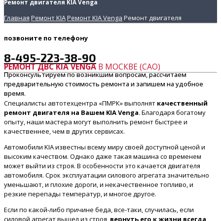
Ремонт двигателя KIA Venga
Главная
Ремонт KIA
Ремонт KIA Venga
Ремонт двигателя
позвоните
по телефону
8-495-223-38-90
РЕМОНТ ДВС KIA VENGA
В МОСКВЕ (САО)
Проконсультируем по возникшим вопросам, рассчитаем
предварительную стоимость ремонта и запишем на удобное
время.
Специалисты автотехцентра «ПМРК» выполнят
качественный
ремонт двигателя на Вашем KIA Venga
. Благодаря богатому
опыту, наши мастера могут выполнить ремонт быстрее и
качественнее, чем в других сервисах.
Автомобили KIA известны всему миру своей доступной ценой и
высоким качеством. Однако даже такая машина со временем
может выйти из строя. В особенности это качается двигателя
автомобиля. Срок эксплуатации силового агрегата значительно
уменьшают, и плохие дороги, и некачественное топливо, и
резкие перепады температур, и многое другое.
Если по какой-либо причине беда, все-таки, случилась, если
силовой агрегат вышел из строя,
вернуть его к жизни всегда