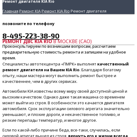
Ремонт двигателя KIA Rio
Главная
Ремонт KIA
Ремонт KIA Rio
Ремонт двигателя
позвоните
по телефону
8-495-223-38-90
РЕМОНТ ДВС KIA RIO
В МОСКВЕ (САО)
Проконсультируем по возникшим вопросам, рассчитаем
предварительную стоимость ремонта и запишем на удобное
время.
Специалисты автотехцентра «ПМРК» выполнят
качественный
ремонт двигателя на Вашем KIA Rio
. Благодаря богатому
опыту, наши мастера могут выполнить ремонт быстрее и
качественнее, чем в других сервисах.
Автомобили KIA известны всему миру своей доступной ценой и
высоким качеством. Однако даже такая машина со временем
может выйти из строя. В особенности это качается двигателя
автомобиля. Срок эксплуатации силового агрегата значительно
уменьшают, и плохие дороги, и некачественное топливо, и
резкие перепады температур, и многое другое.
Если по какой-либо причине беда, все-таки, случилась, если
силовой агрегат вышел из строя,
вернуть его к жизни всегда