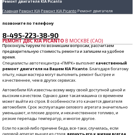
Ремонт двигателя KIA Picanto
Главная
Ремонт KIA
Ремонт KIA Picanto
Ремонт двигателя
позвоните
по телефону
8-495-223-38-90
РЕМОНТ ДВС KIA PICANTO
В МОСКВЕ (САО)
Проконсультируем по возникшим вопросам, рассчитаем
предварительную стоимость ремонта и запишем на удобное
время.
Специалисты автотехцентра «ПМРК» выполнят
качественный
ремонт двигателя на Вашем KIA Picanto
. Благодаря богатому
опыту, наши мастера могут выполнить ремонт быстрее и
качественнее, чем в других сервисах.
Автомобили KIA известны всему миру своей доступной ценой и
высоким качеством. Однако даже такая машина со временем
может выйти из строя. В особенности это качается двигателя
автомобиля. Срок эксплуатации силового агрегата значительно
уменьшают, и плохие дороги, и некачественное топливо, и
резкие перепады температур, и многое другое.
Если по какой-либо причине беда, все-таки, случилась, если
силовой агрегат вышел из строя,
вернуть его к жизни всегда