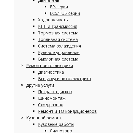
Двигатель
EP-серии
EC5/TU5-серии
Ходовая часть
КПП и трансмиссия
Тормозная система
Топливная система
Система охлаждения
Рулевое управление
Выхлопная система
Ремонт автоэлектрики
Диагностика
Все услуги автоэлектрика
Другие услуги
Покраска дисков
Шиномонтаж
Сход-развал
Ремонт и ТО кондиционеров
Кузовной ремонт
Кузовные работы
Лианозово