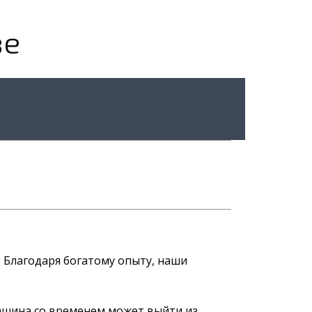
ве
. Благодаря богатому опыту, наши
машина со временем может выйти из