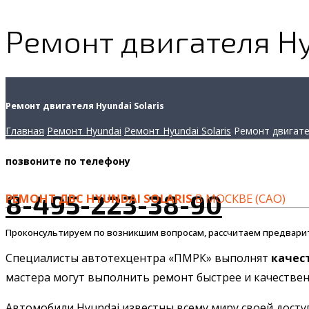
Ремонт двигателя Hy
Ремонт двигателя Hyundai Solaris
Главная
Ремонт Hyundai
Ремонт Hyundai Solaris
Ремонт двигат
позвоните
по телефону
8-495-223-38-90
РЕМОНТ ДВС HYUNDAI SOLARIS
В МОСКВЕ (САО)
Проконсультируем по возникшим вопросам, рассчитаем предвари
Специалисты автотехцентра «ПМРК» выполнят
качес
мастера могут выполнить ремонт быстрее и качественн
Автомобили Hyundai известны всему миру своей дост