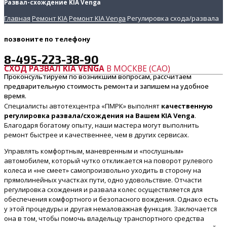
Развал-схождение KIA Venga
Главная
Ремонт KIA
Ремонт KIA Venga
Регулировка схода/развала
позвоните
по телефону
8-495-223-38-90
СХОД РАЗВАЛ KIA VENGA
В МОСКВЕ (САО)
Проконсультируем по возникшим вопросам, рассчитаем
предварительную стоимость ремонта и запишем на удобное
время.
Специалисты автотехцентра «ПМРК» выполнят
качественную
регулировка развала/схождения на Вашем KIA Venga
.
Благодаря богатому опыту, наши мастера могут выполнить
ремонт быстрее и качественнее, чем в других сервисах.
Управлять комфортным, маневренным и «послушным»
автомобилем, который чутко откликается на поворот рулевого
колеса и «не смеет» самопроизвольно уходить в сторону на
прямолинейных участках пути, одно удовольствие. Отчасти
регулировка схождения и развала колес осуществляется для
обеспечения комфортного и безопасного вождения. Однако есть
у этой процедуры и другая немаловажная функция. Заключается
она в том, чтобы помочь владельцу транспортного средства