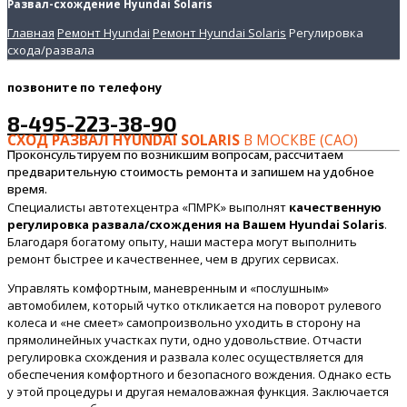
Развал-схождение Hyundai Solaris
Главная
Ремонт Hyundai
Ремонт Hyundai Solaris
Регулировка
схода/развала
позвоните
по телефону
8-495-223-38-90
СХОД РАЗВАЛ HYUNDAI SOLARIS
В МОСКВЕ (САО)
Проконсультируем по возникшим вопросам, рассчитаем
предварительную стоимость ремонта и запишем на удобное
время.
Специалисты автотехцентра «ПМРК» выполнят
качественную
регулировка развала/схождения на Вашем Hyundai Solaris
.
Благодаря богатому опыту, наши мастера могут выполнить
ремонт быстрее и качественнее, чем в других сервисах.
Управлять комфортным, маневренным и «послушным»
автомобилем, который чутко откликается на поворот рулевого
колеса и «не смеет» самопроизвольно уходить в сторону на
прямолинейных участках пути, одно удовольствие. Отчасти
регулировка схождения и развала колес осуществляется для
обеспечения комфортного и безопасного вождения. Однако есть
у этой процедуры и другая немаловажная функция. Заключается