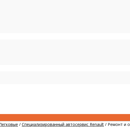
Легковые
/
Специализированный автосервис Renault
/
Ремонт и о