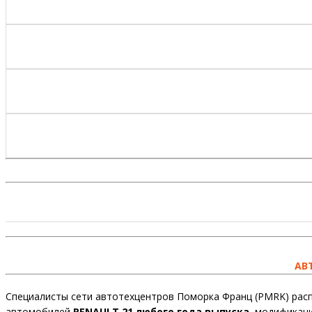
АВ
Специалисты сети автотехцентров Поморка Франц (PMRK) расп
автомобилей
RENAULT 21 любого года выпуска
, модификаци