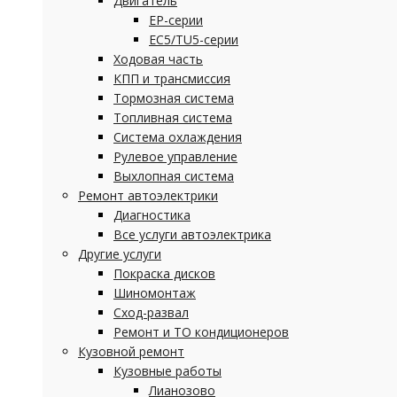
Двигатель
EP-серии
EC5/TU5-серии
Ходовая часть
КПП и трансмиссия
Тормозная система
Топливная система
Система охлаждения
Рулевое управление
Выхлопная система
Ремонт автоэлектрики
Диагностика
Все услуги автоэлектрика
Другие услуги
Покраска дисков
Шиномонтаж
Сход-развал
Ремонт и ТО кондиционеров
Кузовной ремонт
Кузовные работы
Лианозово