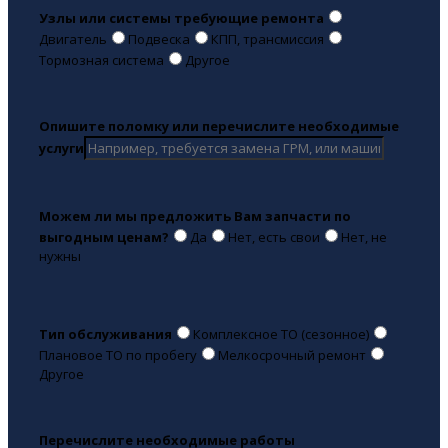
Узлы или системы требующие ремонта
Двигатель
Подвеска
КПП, трансмиссия
Тормозная система
Другое
Опишите поломку или перечислите необходимые
услуги
Можем ли мы предложить Вам запчасти по
выгодным ценам?
Да
Нет, есть свои
Нет, не
нужны
Тип обслуживания
Комплексное ТО (сезонное)
Плановое ТО по пробегу
Мелкосрочный ремонт
Другое
Перечислите необходимые работы