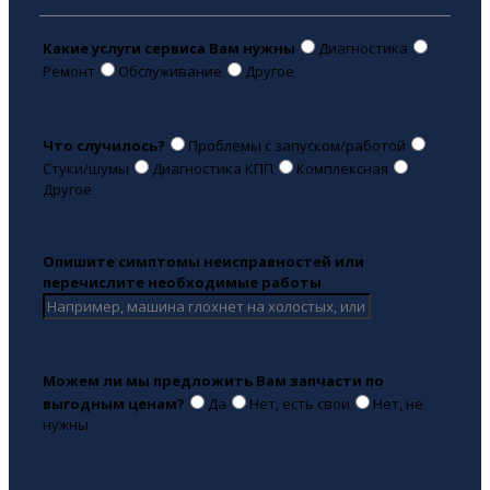
Какие услуги сервиса Вам нужны
Диагностика
Ремонт
Обслуживание
Другое
Что случилось?
Проблемы с запуском/работой
Стуки/шумы
Диагностика КПП
Комплексная
Другое
Опишите симптомы неисправностей или
перечислите необходимые работы
Можем ли мы предложить Вам запчасти по
выгодным ценам?
Да
Нет, есть свои
Нет, не
нужны