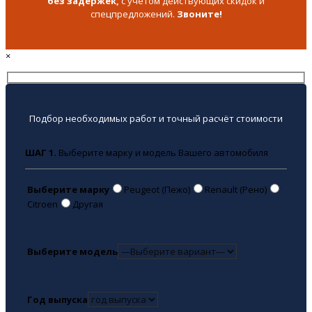
без задержек,
с учётом действующих скидок и
спецпредложений.
Звоните!
×
Подбор необходимых работ и точный расчёт стоимости
ШАГ 1.
Выберите марку и модель Вашего автомобиля
Выберите марку
Peugeot (Пежо)
Renault (Рено)
Citroen
Другая
Выберите модель
Год выпуска