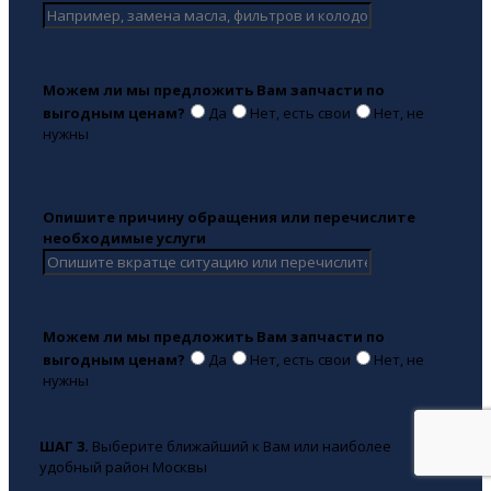
Можем ли мы предложить Вам запчасти по
выгодным ценам?
Да
Нет, есть свои
Нет, не
нужны
Опишите причину обращения или перечислите
необходимые услуги
Можем ли мы предложить Вам запчасти по
выгодным ценам?
Да
Нет, есть свои
Нет, не
нужны
ШАГ 3.
Выберите ближайший к Вам или наиболее
удобный район Москвы